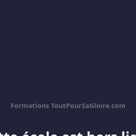
Formations ToutPourSaGloire.com