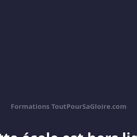
Formations ToutPourSaGloire.com